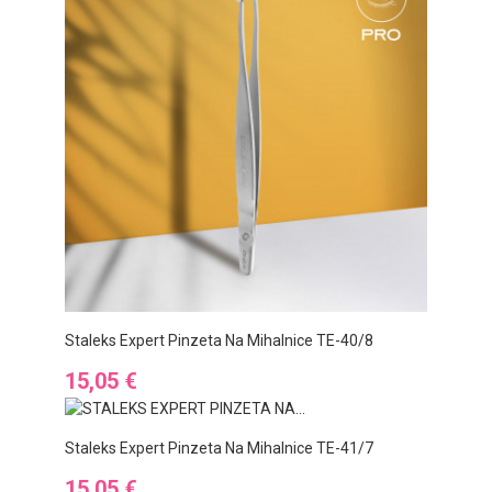
Staleks Expert Pinzeta Na Mihalnice TE-40/8
Cena
15,05 €
Staleks Expert Pinzeta Na Mihalnice TE-41/7
Cena
15,05 €