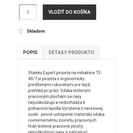
VLOŽIŤ DO KOŠÍKA

Skladom
POPIS
DETAILY PRODUKTU
Staleks Expert pinzeta na mihalnice TE-
40/7 je pinzeta s ergonomicky
predĺženými rukoväťami pre lepší
prehľad pri práci. Vďaka lešteným
pracovným plochám sa riasy
nepoškodzujú a nedochádza k
priľnavosti lepidla.Vyrobená z nerezovej
ocele. pevné uchopenie materiálu vďaka
rovnomernému zovretiu pracovných
hrán leštené pracovné plochy
nepoškodzujú riasy a zabraňujú