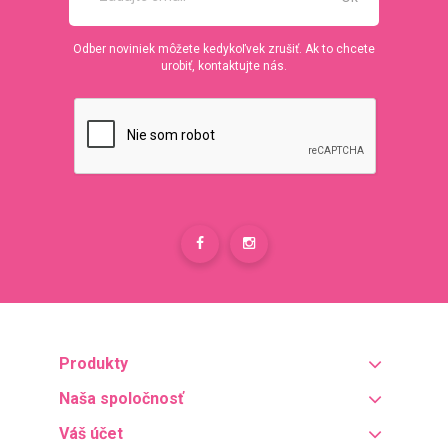
Odber noviniek môžete kedykoľvek zrušiť. Ak to chcete
urobiť, kontaktujte nás.
Produkty
Naša spoločnosť
Váš účet