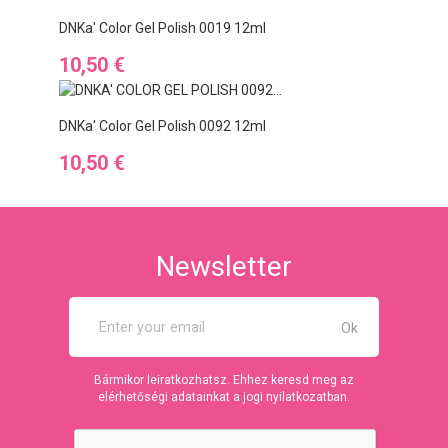
DNKa' Color Gel Polish 0019 12ml
Cena
10,50 €
DNKa' Color Gel Polish 0092 12ml
Cena
10,50 €
Newsletter
Bármikor leiratkozhatsz. Ehhez keresd meg az
elérhetőségi adatainkat a jogi nyilatkozatban.