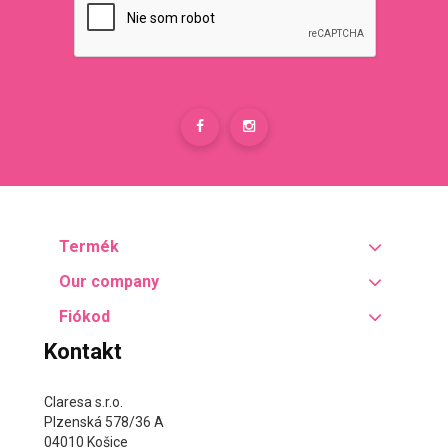
Termék
Our company
Fiókod
Kontakt
Claresa s.r.o.
Plzenská 578/36 A
04010 Košice