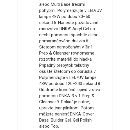
alebo Multi Base trecími
pohybmi. Polymerizujte v LED/UV
lampe 48W po dobu 30–60
sekúnd.5. Naneste požadované
množstvo DNKA' Acryl Gél na
necht pomocou špachtle alebo
pomarančového drievka.6.
Štetcom namočeným v 3in1 Prep
& Cleanser rovnomerne rozotrite
materiál do hladka. Prípadný
prebytok tekutiny osušte
štetcom do obrúska.7.
Polymerizujte v LED/UV lampe
48W po dobu 120–240 sekúnd.8.
Odstráňte konečnú lepivú vrstvu
pomocou DNKA' 3 v 1 Prep &
Cleanser.9. Pokiaľ je nutné,
upravte tvar pilníkom. Potom
môžete naniesť DNKA' Cover
Base, Builder Gél, Gél Polish alebo
Top.
Farba: Silk (bledoružová)