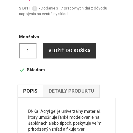
S DPH
Dodanie 3–7 pracovných dní z dôvodu
i
napojenia na centrálny sklad.
Množstvo
VLOŽIŤ DO KOŠÍKA
Skladom

POPIS
DETAILY PRODUKTU
DNKa´ Acryl gel je univerzálny materiál,
ktorý umožňuje ľahké modelovanie na
šablónach alebo tipoch, poskytuje veľmi
prirodzený vzhľad a fixuje tvar