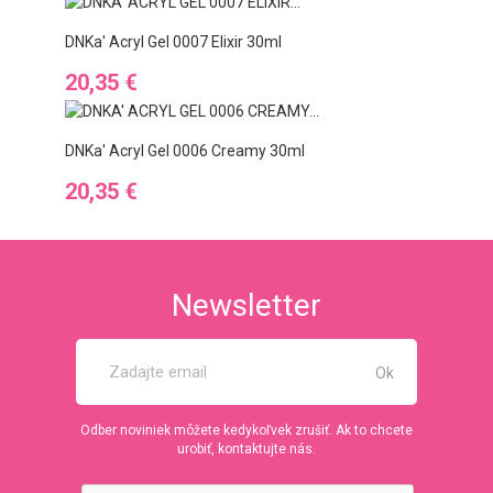
DNKa' Acryl Gel 0007 Elixir 30ml
Cena
20,35 €
DNKa' Acryl Gel 0006 Creamy 30ml
Cena
20,35 €
Newsletter
Odber noviniek môžete kedykoľvek zrušiť. Ak to chcete
urobiť, kontaktujte nás.