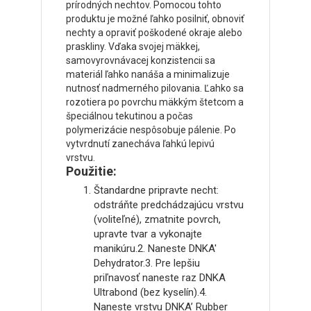
prírodných nechtov. Pomocou tohto
produktu je možné ľahko posilniť, obnoviť
nechty a opraviť poškodené okraje alebo
praskliny. Vďaka svojej mäkkej,
samovyrovnávacej konzistencii sa
materiál ľahko nanáša a minimalizuje
nutnosť nadmerného pilovania. Ľahko sa
rozotiera po povrchu mäkkým štetcom a
špeciálnou tekutinou a počas
polymerizácie nespôsobuje pálenie. Po
vytvrdnutí zanecháva ľahkú lepivú
vrstvu.
Použitie:
Štandardne pripravte necht:
odstráňte predchádzajúcu vrstvu
(voliteľné), zmatnite povrch,
upravte tvar a vykonajte
manikúru.2. Naneste DNKA'
Dehydrator.3. Pre lepšiu
priľnavosť naneste raz DNKA
Ultrabond (bez kyselín).4.
Naneste vrstvu DNKA’ Rubber