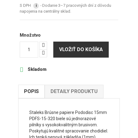
S DPH
Dodanie 3–7 pracovných dní z dôvodu
i
napojenia na centrálny sklad.
Množstvo
VLOŽIŤ DO KOŠÍKA

Skladom
POPIS
DETAILY PRODUKTU
Staleks Brúsne papiere Pododisc 15mm
PDFS-15-320 biele sú jednorazové
pilníky s vysokokvalitným brusivom.
Poskytujú kvalitné spracovanie chodidiel.
Ich tenká penová základňa (1mm)