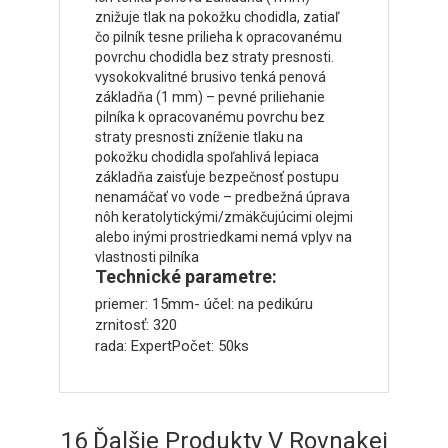
znižuje tlak na pokožku chodidla, zatiaľ
čo pilník tesne prilieha k opracovanému
povrchu chodidla bez straty presnosti.
vysokokvalitné brusivo tenká penová
základňa (1 mm) – pevné priliehanie
pilníka k opracovanému povrchu bez
straty presnosti zníženie tlaku na
pokožku chodidla spoľahlivá lepiaca
základňa zaisťuje bezpečnosť postupu
nenamáčať vo vode – predbežná úprava
nôh keratolytickými/zmäkčujúcimi olejmi
alebo inými prostriedkami nemá vplyv na
vlastnosti pilníka
Technické parametre:
priemer: 15mm- účel: na pedikúru
zrnitosť: 320
rada: ExpertPočet: 50ks
16 Ďalšie Produkty V Rovnakej