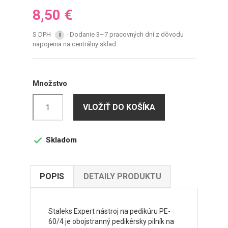
8,50 €
S DPH
Dodanie 3–7 pracovných dní z dôvodu
i
napojenia na centrálny sklad.
Množstvo
VLOŽIŤ DO KOŠÍKA
Skladom

POPIS
DETAILY PRODUKTU
Staleks Expert nástroj na pedikúru PE-
60/4 je obojstranný pedikérsky pilník na