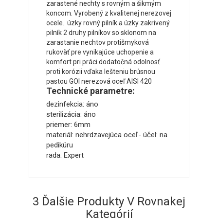
zarastené nechty s rovným a šikmým
koncom. Vyrobený z kvalitenej nerezovej
ocele. úzky rovný pilník a úzky zakrivený
pilník 2 druhy pilníkov so sklonom na
zarastanie nechtov protišmyková
rukoväť pre vynikajúce uchopenie a
komfort pri práci dodatočná odolnosť
proti korózii vďaka lešteniu brúsnou
pastou GOI nerezová oceľ AISI 420
Technické parametre:
dezinfekcia: áno
sterilizácia: áno
priemer: 6mm
materiál: nehrdzavejúca oceľ- účel: na
pedikúru
rada: Expert
3 Ďalšie Produkty V Rovnakej
Kategórií