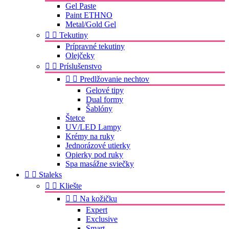
Gel Paste
Paint ETHNO
Metal/Gold Gel


Tekutiny
Prípravné tekutiny
Olejčeky


Príslušenstvo


Predlžovanie nechtov
Gelové tipy
Dual formy
Šablóny
Štetce
UV/LED Lampy
Krémy na ruky
Jednorázové utierky
Opierky pod ruky
Spa masážne sviečky


Staleks


Kliešte


Na kožičku
Expert
Exclusive
Smart