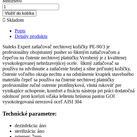
Množstvo
Vložiť do košíka

Skladom
Popis
Detaily produktu
Staleks Expert zatlačovač nechtovej kožičky PE-90/3 je
profesionálny obojstranný pusher so šikmým zatlačovačom a
čepeľou na čistenie nechtovej platničky.Vyrobený je z kvalitenej
vysokolegovanej nehrdzavejúcej ocele. šikmý zatlačovač sa
používa na zdvihnutie a zatlačenie hrubej a silne priľnutej kožičky,
čistenie voľného okraja nechtu a na odstránenie kvapiek stavebného
materiálu čepeľ sa používa na čistenie nechtovej platničky
profesionálne ručné ostrenie protišmyková, vlnitá rukoväť pre
vynikajúce uchopenie, komfort a fixáciu nástroja pri práci dodatočná
odolnosť proti korózii vďaka lešteniu brúsnou pastou GOI
vysokolegovaná nerezová oceľ AISI 304
Technické parametre:
dezinfekcia: áno
sterilizácia: áno
priemer: 7mm