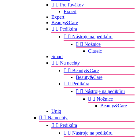


Pre ľavákov
Expert
Expert
Beauty&Care


Pedikúra


Nástroje na pedikúru


Nožnice
Classic
Smart


Na nechty


Beauty&Care
Beauty&Care


Pedikúra


Nástroje na pedikúru


Nožnice
Beauty&Care
Uniq


Na nechty


Pedikúra


Nástroje na pedikúru