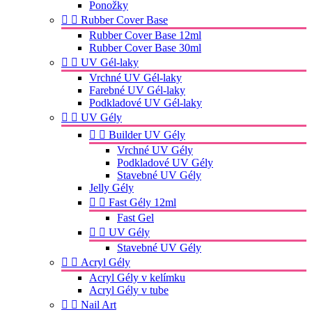
Ponožky


Rubber Cover Base
Rubber Cover Base 12ml
Rubber Cover Base 30ml


UV Gél-laky
Vrchné UV Gél-laky
Farebné UV Gél-laky
Podkladové UV Gél-laky


UV Gély


Builder UV Gély
Vrchné UV Gély
Podkladové UV Gély
Stavebné UV Gély
Jelly Gély


Fast Gély 12ml
Fast Gel


UV Gély
Stavebné UV Gély


Acryl Gély
Acryl Gély v kelímku
Acryl Gély v tube


Nail Art