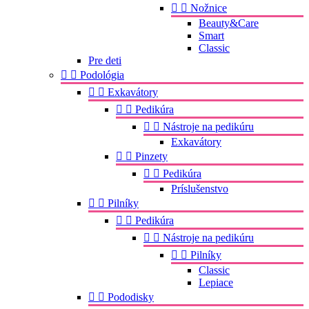


Nožnice
Beauty&Care
Smart
Classic
Pre deti


Podológia


Exkavátory


Pedikúra


Nástroje na pedikúru
Exkavátory


Pinzety


Pedikúra
Príslušenstvo


Pilníky


Pedikúra


Nástroje na pedikúru


Pilníky
Classic
Lepiace


Pododisky