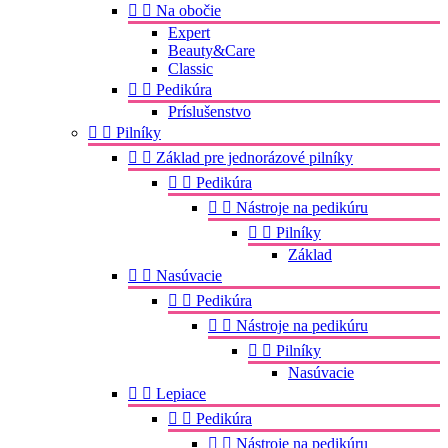


Na obočie
Expert
Beauty&Care
Classic


Pedikúra
Príslušenstvo


Pilníky


Základ pre jednorázové pilníky


Pedikúra


Nástroje na pedikúru


Pilníky
Základ


Nasúvacie


Pedikúra


Nástroje na pedikúru


Pilníky
Nasúvacie


Lepiace


Pedikúra


Nástroje na pedikúru