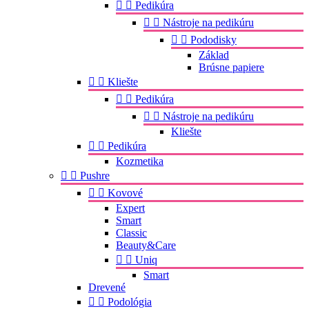


Pedikúra


Nástroje na pedikúru


Pododisky
Základ
Brúsne papiere


Kliešte


Pedikúra


Nástroje na pedikúru
Kliešte


Pedikúra
Kozmetika


Pushre


Kovové
Expert
Smart
Classic
Beauty&Care


Uniq
Smart
Drevené


Podológia