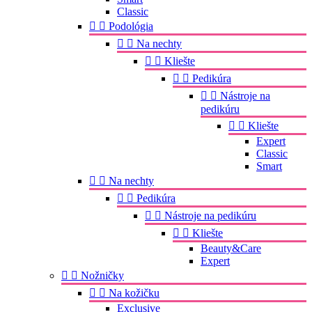
Classic


Podológia


Na nechty


Kliešte


Pedikúra


Nástroje na
pedikúru


Kliešte
Expert
Classic
Smart


Na nechty


Pedikúra


Nástroje na pedikúru


Kliešte
Beauty&Care
Expert


Nožničky


Na kožičku
Exclusive