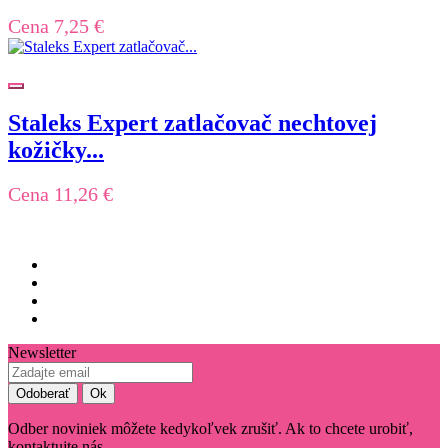
Cena
7,25 €
Staleks Expert zatlačovač nechtovej
kožičky...
Cena
11,26 €
Newsletter
Odber noviniek môžete kedykoľvek zrušiť. Ak to chcete urobiť,
kontaktujte nás.