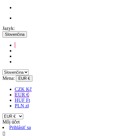
Jazyk:
Slovenčina
Mena:
EUR €
CZK Kč
EUR €
HUF Ft
PLN zł
Môj účet
Prihlásiť sa
