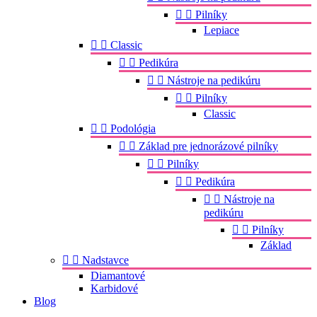


Pilníky
Lepiace


Classic


Pedikúra


Nástroje na pedikúru


Pilníky
Classic


Podológia


Základ pre jednorázové pilníky


Pilníky


Pedikúra


Nástroje na
pedikúru


Pilníky
Základ


Nadstavce
Diamantové
Karbidové
Blog