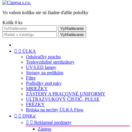
Vo vašom košíku nie sú žiadne ďalšie položky
Košík
0
ks
Vyhľadávanie
Vyhľadávanie


ÜLKA
Odsávačky prachu
Teplovzdušné sterilizátory
UV/LED lampy
Stojany na pedikúru
Filtre
Podložky pod ruky
MRIEŽKY
ZÁSTERY A PRACOVNÉ UNIFORMY
ULTRAZVUKOVÝ ČISTIČ- PULSE
FRÉZKY
Brúska na nechty ÜLKA Flow


DNKa'


Reklamné predmety
Zástera