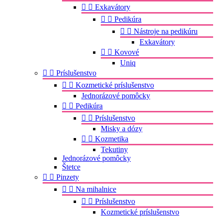


Exkavátory


Pedikúra


Nástroje na pedikúru
Exkavátory


Kovové
Uniq


Príslušenstvo


Kozmetické príslušenstvo
Jednorázové pomôcky


Pedikúra


Príslušenstvo
Misky a dózy


Kozmetika
Tekutiny
Jednorázové pomôcky
Štetce


Pinzety


Na mihalnice


Príslušenstvo
Kozmetické príslušenstvo