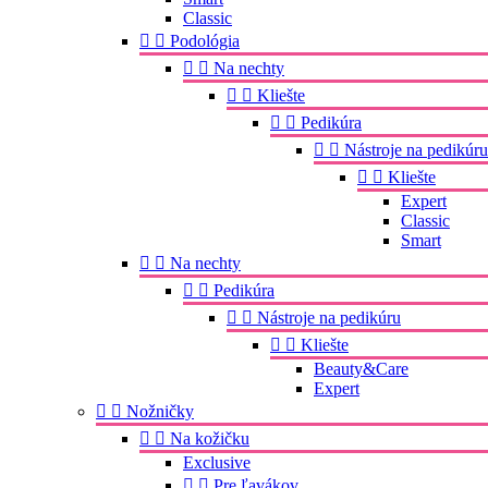
Classic


Podológia


Na nechty


Kliešte


Pedikúra


Nástroje na pedikúru


Kliešte
Expert
Classic
Smart


Na nechty


Pedikúra


Nástroje na pedikúru


Kliešte
Beauty&Care
Expert


Nožničky


Na kožičku
Exclusive


Pre ľavákov