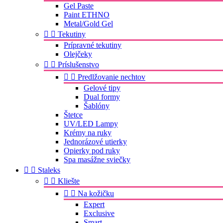
Gel Paste
Paint ETHNO
Metal/Gold Gel


Tekutiny
Prípravné tekutiny
Olejčeky


Príslušenstvo


Predlžovanie nechtov
Gelové tipy
Dual formy
Šablóny
Štetce
UV/LED Lampy
Krémy na ruky
Jednorázové utierky
Opierky pod ruky
Spa masážne sviečky


Staleks


Kliešte


Na kožičku
Expert
Exclusive
Smart