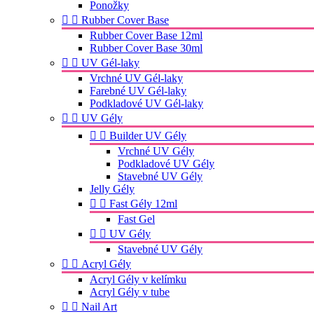
Ponožky


Rubber Cover Base
Rubber Cover Base 12ml
Rubber Cover Base 30ml


UV Gél-laky
Vrchné UV Gél-laky
Farebné UV Gél-laky
Podkladové UV Gél-laky


UV Gély


Builder UV Gély
Vrchné UV Gély
Podkladové UV Gély
Stavebné UV Gély
Jelly Gély


Fast Gély 12ml
Fast Gel


UV Gély
Stavebné UV Gély


Acryl Gély
Acryl Gély v kelímku
Acryl Gély v tube


Nail Art