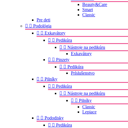
Beauty&Care
Smart
Classic
Pre deti


Podológia


Exkavátory


Pedikúra


Nástroje na pedikúru
Exkavátory


Pinzety


Pedikúra
Príslušenstvo


Pilníky


Pedikúra


Nástroje na pedikúru


Pilníky
Classic
Lepiace


Pododisky


Pedikúra