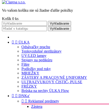
Vo vašom košíku nie sú žiadne ďalšie položky
Košík
0
ks
Vyhľadávanie
Vyhľadávanie


ÜLKA
Odsávačky prachu
Teplovzdušné sterilizátory
UV/LED lampy
Stojany na pedikúru
Filtre
Podložky pod ruky
MRIEŽKY
ZÁSTERY A PRACOVNÉ UNIFORMY
ULTRAZVUKOVÝ ČISTIČ- PULSE
FRÉZKY
Brúska na nechty ÜLKA Flow


DNKa'


Reklamné predmety
Zástera