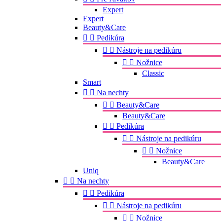
Expert
Expert
Beauty&Care


Pedikúra


Nástroje na pedikúru


Nožnice
Classic
Smart


Na nechty


Beauty&Care
Beauty&Care


Pedikúra


Nástroje na pedikúru


Nožnice
Beauty&Care
Uniq


Na nechty


Pedikúra


Nástroje na pedikúru


Nožnice