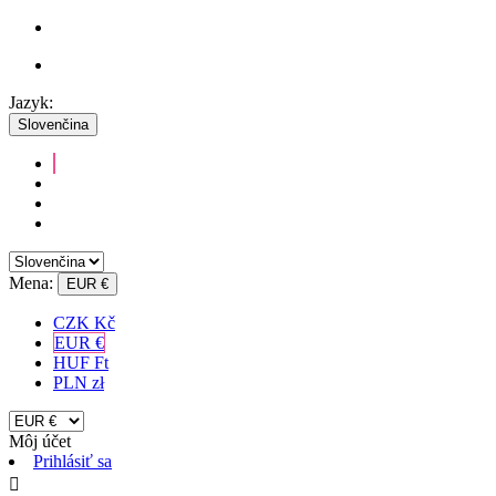
Jazyk:
Slovenčina
Mena:
EUR €
CZK Kč
EUR €
HUF Ft
PLN zł
Môj účet
Prihlásiť sa
