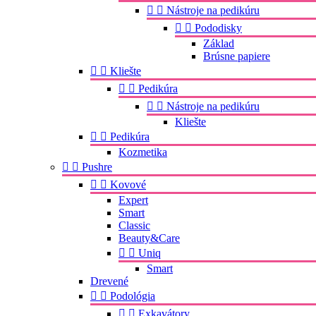


Nástroje na pedikúru


Pododisky
Základ
Brúsne papiere


Kliešte


Pedikúra


Nástroje na pedikúru
Kliešte


Pedikúra
Kozmetika


Pushre


Kovové
Expert
Smart
Classic
Beauty&Care


Uniq
Smart
Drevené


Podológia


Exkavátory