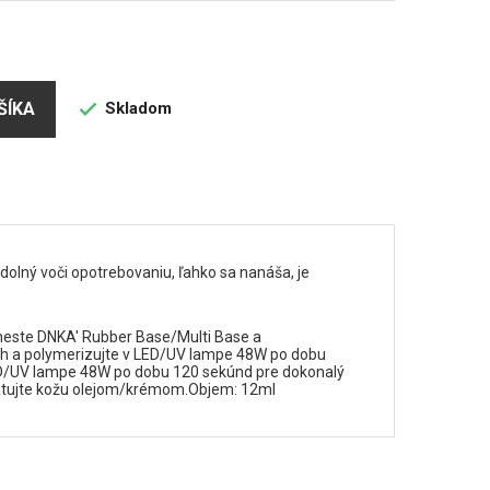
Skladom
ŠÍKA

 odolný voči opotrebovaniu, ľahko sa nanáša, je
aneste DNKA' Rubber Base/Multi Base a
sh a polymerizujte v LED/UV lampe 48W po dobu
LED/UV lampe 48W po dobu 120 sekúnd pre dokonalý
dratujte kožu olejom/krémom.Objem: 12ml