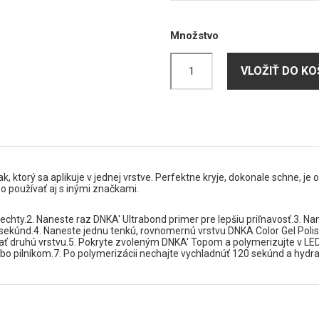
Množstvo
VLOŽIŤ DO KO
k, ktorý sa aplikuje v jednej vrstve. Perfektne kryje, dokonale schne, je
 používať aj s inými značkami.
chty.2. Naneste raz DNKA' Ultrabond primer pre lepšiu priľnavosť.3. N
ekúnd.4. Naneste jednu tenkú, rovnomernú vrstvu DNKA Color Gel Poli
ovať druhú vrstvu.5. Pokryte zvoleným DNKA' Topom a polymerizujte v 
lebo pilníkom.7. Po polymerizácii nechajte vychladnúť 120 sekúnd a hy