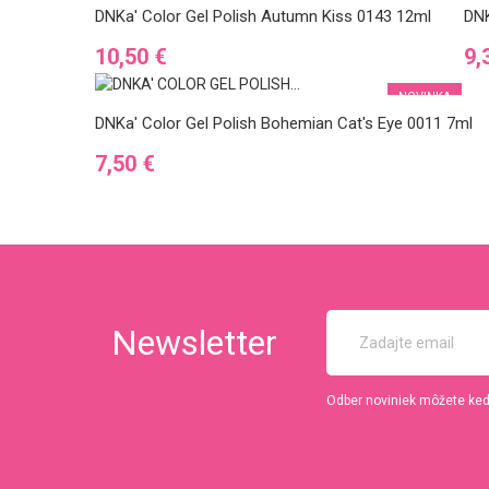
DNKa' Color Gel Polish Autumn Kiss 0143 12ml
DNK
Cena
Ce
10,50 €
9,
NOVINKA
DNKa' Color Gel Polish Bohemian Cat's Eye 0011 7ml
Cena
7,50 €
Newsletter
Odber noviniek môžete kedy