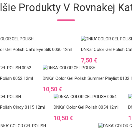
lšie Produkty V Rovnakej Kat
or Gel Polish Cat's Eye Silk 0030 12ml
DNKa' Color Gel Polish Ca
Cena
€
7,50 €
 Polish 0052 12ml
DNKa' Color Gel Polish Summer Playlist 0132 
Cena
10,50 €
 Polish Cindy 0115 12ml
DNKa' Color Gel Polish 0054 12ml
D
Cena
C
10,50 €
1