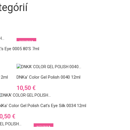
egórií
NOVINKA
t's Eye 0005 80's 7ml
12ml
DNKa' Color Gel Polish 0040 12ml
Cena
10,50 €
NKa' Color Gel Polish Cat's Eye Silk 0034 12ml
ena
0,50 €
NOVINKA