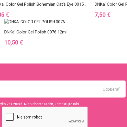
a' Color Gel Polish Bohemian Cat's Eye 0015...
DNKa' Color Gel P
na
Cena
35 €
7,50 €
DNKa' Color Gel Polish 0076 12ml
Cena
10,50 €
koľvek zrušiť. Ak to chcete urobiť, kontaktujte nás.