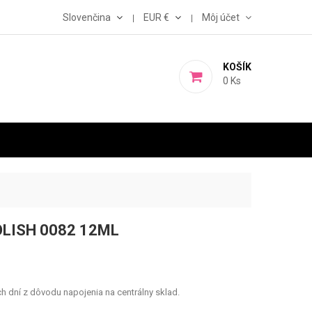
Slovenčina
EUR €
Môj účet
KOŠÍK
0
Ks
OLISH 0082 12ML
 dní z dôvodu napojenia na centrálny sklad.