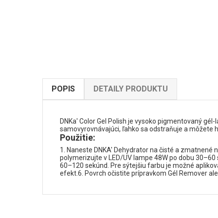
POPIS
DETAILY PRODUKTU
DNKa' Color Gel Polish je vysoko pigmentovaný gél-la
samovyrovnávajúci, ľahko sa odstraňuje a môžete ho
Použitie:
1. Naneste DNKA' Dehydrator na čisté a zmatnené ne
polymerizujte v LED/UV lampe 48W po dobu 30–60 s
60–120 sekúnd. Pre sýtejšiu farbu je možné aplik
efekt.6. Povrch očistite prípravkom Gél Remover a