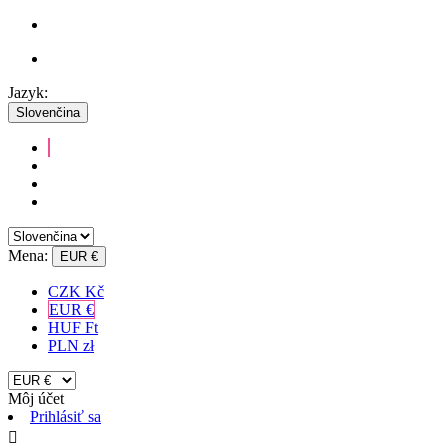
Jazyk:
Slovenčina
Mena:
EUR €
CZK Kč
EUR €
HUF Ft
PLN zł
Môj účet
Prihlásiť sa
