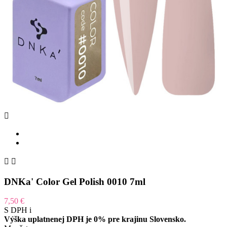



DNKa' Color Gel Polish 0010 7ml
7,50 €
S DPH
i
Výška uplatnenej DPH je 0% pre krajinu Slovensko.