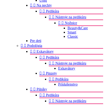
Uniq


Na nechty


Pedikúra


Nástroje na pedikúru


Nožnice
Beauty&Care
Smart
Classic
Pre deti


Podológia


Exkavátory


Pedikúra


Nástroje na pedikúru
Exkavátory


Pinzety


Pedikúra
Príslušenstvo


Pilníky


Pedikúra


Nástroje na pedikúru