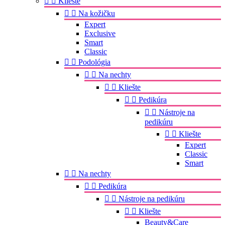


Kliešte


Na kožičku
Expert
Exclusive
Smart
Classic


Podológia


Na nechty


Kliešte


Pedikúra


Nástroje na
pedikúru


Kliešte
Expert
Classic
Smart


Na nechty


Pedikúra


Nástroje na pedikúru


Kliešte
Beauty&Care