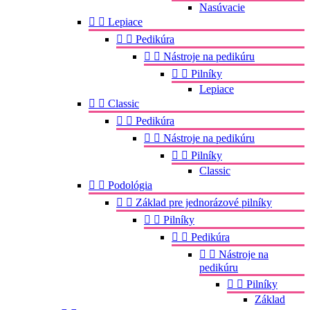
Nasúvacie


Lepiace


Pedikúra


Nástroje na pedikúru


Pilníky
Lepiace


Classic


Pedikúra


Nástroje na pedikúru


Pilníky
Classic


Podológia


Základ pre jednorázové pilníky


Pilníky


Pedikúra


Nástroje na
pedikúru


Pilníky
Základ