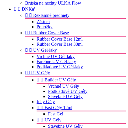
Brúska na nechty ÜLKA Flow


DNKa'


Reklamné predmety
Zástera
Ponožky


Rubber Cover Base
Rubber Cover Base 12ml
Rubber Cover Base 30ml


UV Gél-laky
Vrchné UV Gél-laky
Farebné UV Gél-laky
Podkladové UV Gél-laky


UV Gély


Builder UV Gély
Vrchné UV Gély
Podkladové UV Gély
Stavebné UV Gély
Jelly Gély


Fast Gély 12ml
Fast Gel


UV Gély
Stavebné UV Gély