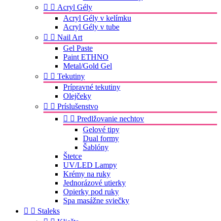


Acryl Gély
Acryl Gély v kelímku
Acryl Gély v tube


Nail Art
Gel Paste
Paint ETHNO
Metal/Gold Gel


Tekutiny
Prípravné tekutiny
Olejčeky


Príslušenstvo


Predlžovanie nechtov
Gelové tipy
Dual formy
Šablóny
Štetce
UV/LED Lampy
Krémy na ruky
Jednorázové utierky
Opierky pod ruky
Spa masážne sviečky


Staleks