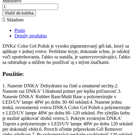
Množstvo
Vložiť do košíka

Skladom
Popis
Detaily produktu
DNKa' Color Gel Polish je vysoko pigmentovaný gél-lak, ktorý sa
aplikuje v jednej vrstve. Perfektne kryje, dokonale schne, je odolný
voči opotrebovaniu, ľahko sa nanáša, je samovyrovnávajúci, ľahko
sa odstraňuje a môžete ho používať aj s inými značkami.
Použitie:
1. Naneste DNKA' Dehydrator na čisté a zmatnené nechty.2.
Naneste raz DNKA' Ultrabond primer pre lepšiu priľnavosť.3.
Naneste DNKA' Rubber Base/Multi Base a polymerizujte v
LED/UV lampe 48W po dobu 30–60 sekúnd.4. Naneste jednu
tenkú, rovnomernú vrstvu DNKA Color Gel Polish a polymerizujte
v LED/UV lampe 48W po dobu 60–120 sekúnd. Pre sýtejšiu farbu
je možné aplikovať druhú vrstvu.5. Pokryte zvoleným DNKA'
Topom a polymerizujte v LED/UV lampe 48W po dobu 120 sekúnd
pre dokonalý efekt.6. Povrch očistite prípravkom Gél Remover
alebo pilníkom.7. Po polymerizácii nechajte vychladnúť 120 sekúnd