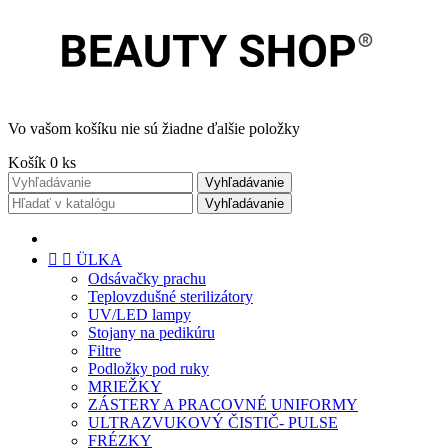
Vo vašom košíku nie sú žiadne ďalšie položky
Košík
0
ks
Vyhľadávanie
Vyhľadávanie


ÜLKA
Odsávačky prachu
Teplovzdušné sterilizátory
UV/LED lampy
Stojany na pedikúru
Filtre
Podložky pod ruky
MRIEŽKY
ZÁSTERY A PRACOVNÉ UNIFORMY
ULTRAZVUKOVÝ ČISTIČ- PULSE
FRÉZKY