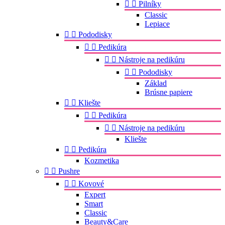


Pilníky
Classic
Lepiace


Pododisky


Pedikúra


Nástroje na pedikúru


Pododisky
Základ
Brúsne papiere


Kliešte


Pedikúra


Nástroje na pedikúru
Kliešte


Pedikúra
Kozmetika


Pushre


Kovové
Expert
Smart
Classic
Beauty&Care