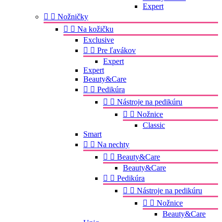
Expert


Nožničky


Na kožičku
Exclusive


Pre ľavákov
Expert
Expert
Beauty&Care


Pedikúra


Nástroje na pedikúru


Nožnice
Classic
Smart


Na nechty


Beauty&Care
Beauty&Care


Pedikúra


Nástroje na pedikúru


Nožnice
Beauty&Care