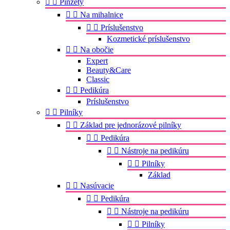


Pinzety


Na mihalnice


Príslušenstvo
Kozmetické príslušenstvo


Na obočie
Expert
Beauty&Care
Classic


Pedikúra
Príslušenstvo


Pilníky


Základ pre jednorázové pilníky


Pedikúra


Nástroje na pedikúru


Pilníky
Základ


Nasúvacie


Pedikúra


Nástroje na pedikúru


Pilníky