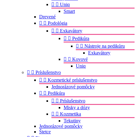


Uniq
Smart
Drevené


Podológia


Exkavátory


Pedikúra


Nástroje na pedikúru
Exkavátory


Kovové
Uniq


Príslušenstvo


Kozmetické príslušenstvo
Jednorázové pomôcky


Pedikúra


Príslušenstvo
Misky a dózy


Kozmetika
Tekutiny
Jednorázové pomôcky
Štetce