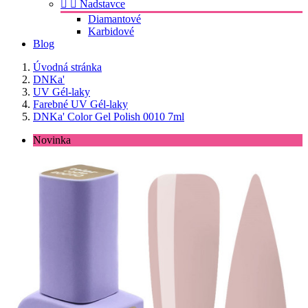


Nadstavce
Diamantové
Karbidové
Blog
Úvodná stránka
DNKa'
UV Gél-laky
Farebné UV Gél-laky
DNKa' Color Gel Polish 0010 7ml
Novinka