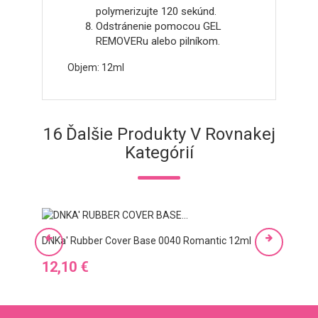
polymerizujte 120 sekúnd.
Odstránenie pomocou GEL
REMOVERu alebo pilníkom.
Objem: 12ml
16 Ďalšie Produkty V Rovnakej
Kategórií
DNKa' Rubber Cover Base 0040 Romantic 12ml
DNKa'
Cena
Cen
12,10 €
12,1