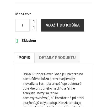
Množstvo
VLOŽIŤ DO KOŠÍKA

Skladom
POPIS
DETAILY PRODUKTU
DNKa´ Rubber Cover Base je univerzálna
kamuflážna báza prémiovej kvality.
Inovatívna formula umožňuje dokonalé
pokrytie prírodného nechtu a ľahké
schnutie. Bázy sa ľahko
samovyrovnávajú, sú komfortné pri práci
a urýchľujú celý postup. Konzistencia je