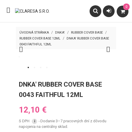
0

ÚVODNÁ STRÁNKA
DNKA'
RUBBER COVER BASE
RUBBER COVER BASE 12ML
DNKA' RUBBER COVER BASE
0043 FAITHFUL 12ML


DNKA' RUBBER COVER BASE
0043 FAITHFUL 12ML
12,10 €
S DPH
Dodanie 3–7 pracovných dní z dôvodu
i
napojenia na centrálny sklad.