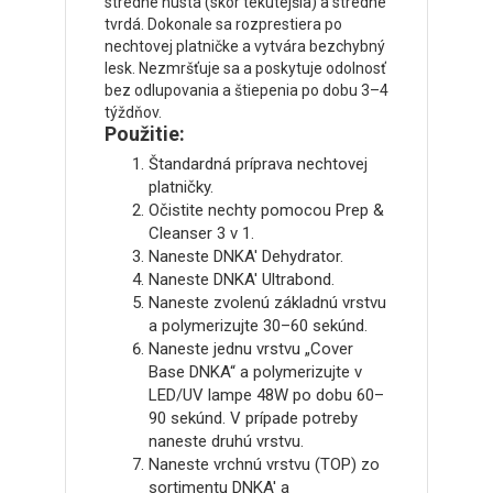
stredne hustá (skôr tekutejšia) a stredne
tvrdá. Dokonale sa rozprestiera po
nechtovej platničke a vytvára bezchybný
lesk. Nezmršťuje sa a poskytuje odolnosť
bez odlupovania a štiepenia po dobu 3–4
týždňov.
Použitie:
Štandardná príprava nechtovej
platničky.
Očistite nechty pomocou Prep &
Cleanser 3 v 1.
Naneste DNKA' Dehydrator.
Naneste DNKA' Ultrabond.
Naneste zvolenú základnú vrstvu
a polymerizujte 30–60 sekúnd.
Naneste jednu vrstvu „Cover
Base DNKA“ a polymerizujte v
LED/UV lampe 48W po dobu 60–
90 sekúnd. V prípade potreby
naneste druhú vrstvu.
Naneste vrchnú vrstvu (TOP) zo
sortimentu DNKA' a