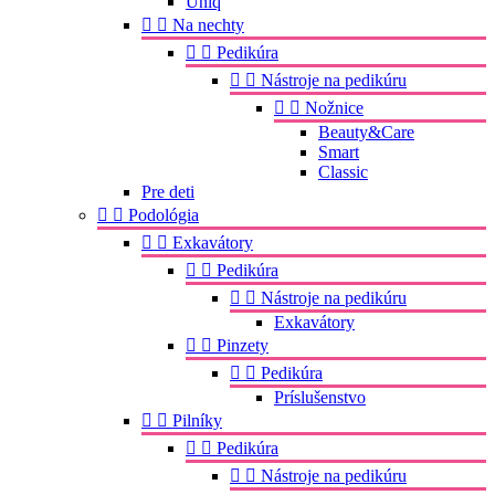
Uniq


Na nechty


Pedikúra


Nástroje na pedikúru


Nožnice
Beauty&Care
Smart
Classic
Pre deti


Podológia


Exkavátory


Pedikúra


Nástroje na pedikúru
Exkavátory


Pinzety


Pedikúra
Príslušenstvo


Pilníky


Pedikúra


Nástroje na pedikúru