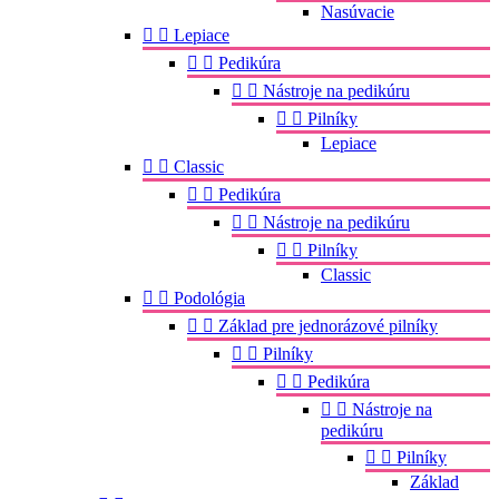
Nasúvacie


Lepiace


Pedikúra


Nástroje na pedikúru


Pilníky
Lepiace


Classic


Pedikúra


Nástroje na pedikúru


Pilníky
Classic


Podológia


Základ pre jednorázové pilníky


Pilníky


Pedikúra


Nástroje na
pedikúru


Pilníky
Základ