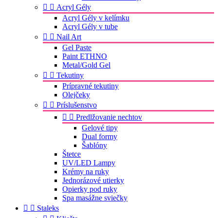


Acryl Gély
Acryl Gély v kelímku
Acryl Gély v tube


Nail Art
Gel Paste
Paint ETHNO
Metal/Gold Gel


Tekutiny
Prípravné tekutiny
Olejčeky


Príslušenstvo


Predlžovanie nechtov
Gelové tipy
Dual formy
Šablóny
Štetce
UV/LED Lampy
Krémy na ruky
Jednorázové utierky
Opierky pod ruky
Spa masážne sviečky


Staleks