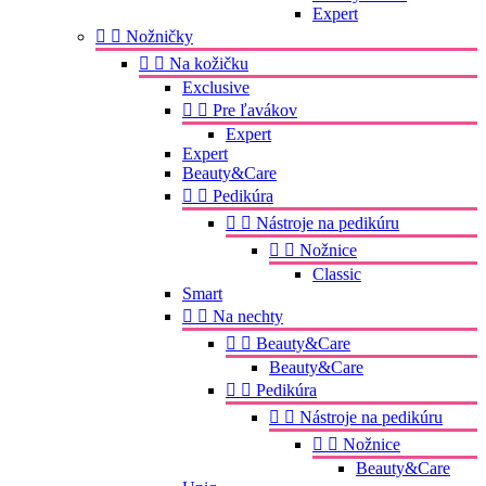
Expert


Nožničky


Na kožičku
Exclusive


Pre ľavákov
Expert
Expert
Beauty&Care


Pedikúra


Nástroje na pedikúru


Nožnice
Classic
Smart


Na nechty


Beauty&Care
Beauty&Care


Pedikúra


Nástroje na pedikúru


Nožnice
Beauty&Care