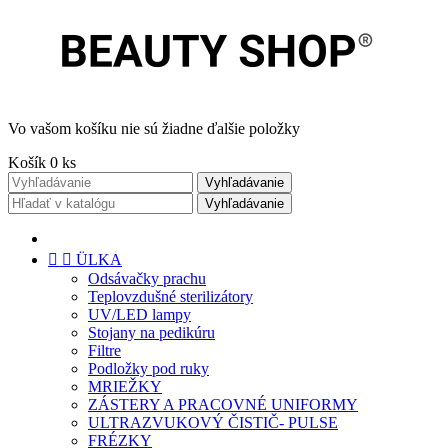
Vo vašom košíku nie sú žiadne ďalšie položky
Košík
0
ks
Vyhľadávanie
Vyhľadávanie


ÜLKA
Odsávačky prachu
Teplovzdušné sterilizátory
UV/LED lampy
Stojany na pedikúru
Filtre
Podložky pod ruky
MRIEŽKY
ZÁSTERY A PRACOVNÉ UNIFORMY
ULTRAZVUKOVÝ ČISTIČ- PULSE
FRÉZKY