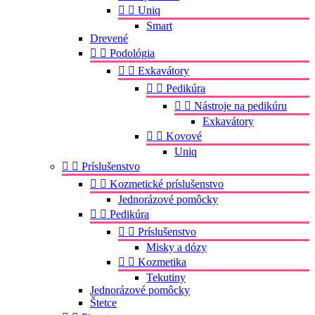


Uniq
Smart
Drevené


Podológia


Exkavátory


Pedikúra


Nástroje na pedikúru
Exkavátory


Kovové
Uniq


Príslušenstvo


Kozmetické príslušenstvo
Jednorázové pomôcky


Pedikúra


Príslušenstvo
Misky a dózy


Kozmetika
Tekutiny
Jednorázové pomôcky
Štetce