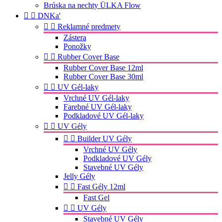
Brúska na nechty ÜLKA Flow


DNKa'


Reklamné predmety
Zástera
Ponožky


Rubber Cover Base
Rubber Cover Base 12ml
Rubber Cover Base 30ml


UV Gél-laky
Vrchné UV Gél-laky
Farebné UV Gél-laky
Podkladové UV Gél-laky


UV Gély


Builder UV Gély
Vrchné UV Gély
Podkladové UV Gély
Stavebné UV Gély
Jelly Gély


Fast Gély 12ml
Fast Gel


UV Gély
Stavebné UV Gély