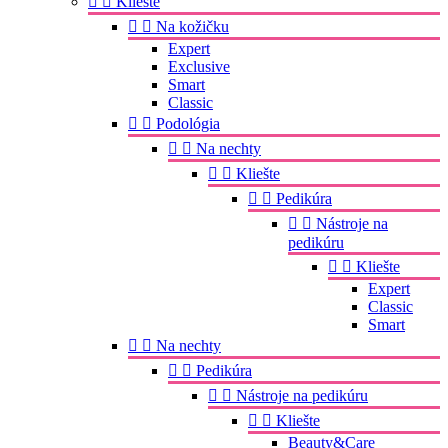


Kliešte


Na kožičku
Expert
Exclusive
Smart
Classic


Podológia


Na nechty


Kliešte


Pedikúra


Nástroje na
pedikúru


Kliešte
Expert
Classic
Smart


Na nechty


Pedikúra


Nástroje na pedikúru


Kliešte
Beauty&Care