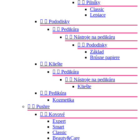


Pilníky
Classic
Lepiace


Pododisky


Pedikúra


Nástroje na pedikúru


Pododisky
Základ
Brúsne papiere


Kliešte


Pedikúra


Nástroje na pedikúru
Kliešte


Pedikúra
Kozmetika


Pushre


Kovové
Expert
Smart
Classic
Beauty&Care