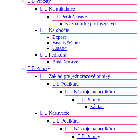


Pinzety


Na mihalnice


Príslušenstvo
Kozmetické príslušenstvo


Na obočie
Expert
Beauty&Care
Classic


Pedikúra
Príslušenstvo


Pilníky


Základ pre jednorázové pilníky


Pedikúra


Nástroje na pedikúru


Pilníky
Základ


Nasúvacie


Pedikúra


Nástroje na pedikúru


Pilníky