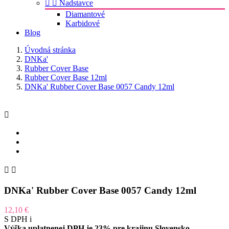


Nadstavce
Diamantové
Karbidové
Blog
Úvodná stránka
DNKa'
Rubber Cover Base
Rubber Cover Base 12ml
DNKa' Rubber Cover Base 0057 Candy 12ml



DNKa' Rubber Cover Base 0057 Candy 12ml
12,10 €
S DPH
i
Výška uplatnenej DPH je 23% pre krajinu Slovensko.