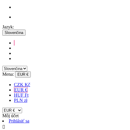
Jazyk:
Slovenčina
Mena:
EUR €
CZK Kč
EUR €
HUF Ft
PLN zł
Môj účet
Prihlásiť sa
