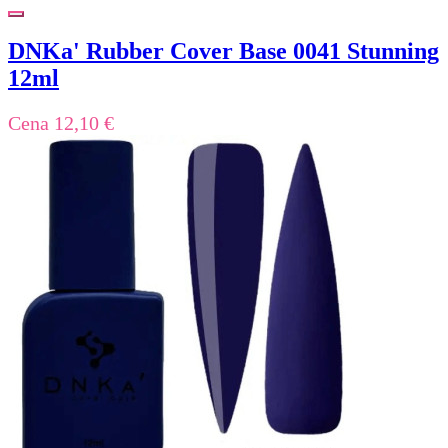
DNKa' Rubber Cover Base 0041 Stunning
12ml
Cena
12,10 €