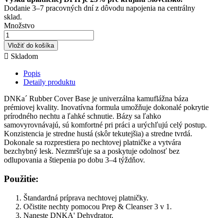
Dodanie 3–7 pracovných dní z dôvodu napojenia na centrálny
sklad.
Množstvo
Vložiť do košíka

Skladom
Popis
Detaily produktu
DNKa´ Rubber Cover Base je univerzálna kamuflážna báza
prémiovej kvality. Inovatívna formula umožňuje dokonalé pokrytie
prírodného nechtu a ľahké schnutie. Bázy sa ľahko
samovyrovnávajú, sú komfortné pri práci a urýchľujú celý postup.
Konzistencia je stredne hustá (skôr tekutejšia) a stredne tvrdá.
Dokonale sa rozprestiera po nechtovej platničke a vytvára
bezchybný lesk. Nezmršťuje sa a poskytuje odolnosť bez
odlupovania a štiepenia po dobu 3–4 týždňov.
Použitie:
Štandardná príprava nechtovej platničky.
Očistite nechty pomocou Prep & Cleanser 3 v 1.
Naneste DNKA' Dehydrator.