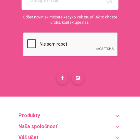
Odber noviniek môžete kedykoľvek zrušiť. Ak to chcete
urobiť, kontaktujte nás.
Produkty
Naša spoločnosť
Váš účet