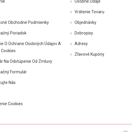
nie
Osobné Údaje
Vrátenie Tovaru
cné Obchodné Podmienky
Objednávky
ačný Poriadok
Dobropisy
ie O Ochrane Osobných Údajov A
Adresy
 Cookies
Zľavové Kupóny
ár Na Odstúpenie Od Zmluvy
ačný Formulár
ujte Nás
enie Cookies