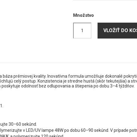
Množstvo
VLOŽIŤ DO KO
 báza prémiovej kvality. Inovatívna formula umožňuje dokonalé pokryti
chľujú celý postup. Konzistencia je stredne hustá (skôr tekutejšia) a st
a poskytuje odolnosť bez odlupovania a štiepenia po dobu 3–4 týždňov.
1.
zujte 30–60 sekúnd.
olymerizujte v LED/UV lampe 48W po dobu 60–90 sekúnd. V prípade potr
NKA' a polymerizujte 120 sekúnd.