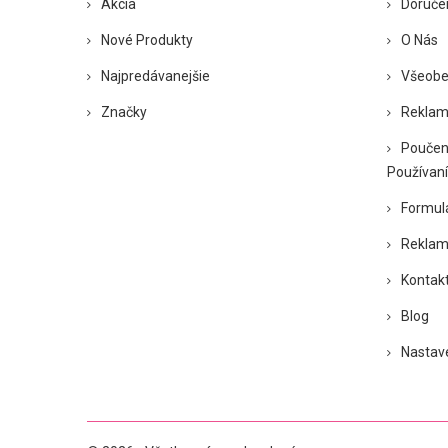
Akcia
Doruče
Nové Produkty
O Nás
Najpredávanejšie
Všeobe
Značky
Reklam
Poučen
Používaní
Formul
Reklam
Kontakt
Blog
Nastav