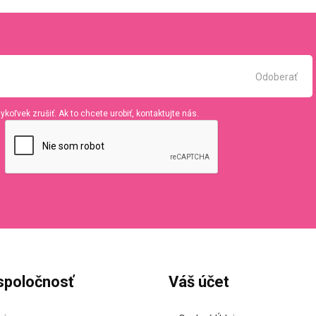
koľvek zrušiť. Ak to chcete urobiť, kontaktujte nás.
spoločnosť
Váš účet