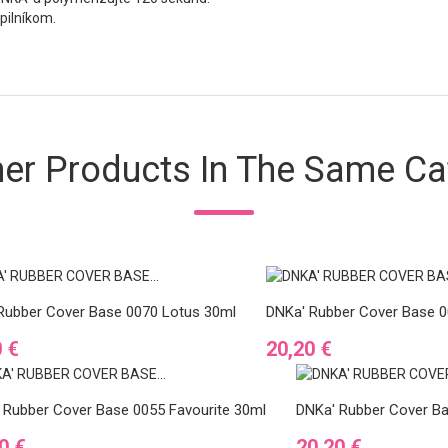
ilníkom.
her Products In The Same Ca
Rubber Cover Base 0070 Lotus 30ml
DNKa' Rubber Cover Base 00
Ár
0 €
20,20 €
 Rubber Cover Base 0055 Favourite 30ml
DNKa' Rubber Cover Ba
Ár
0 €
20,20 €