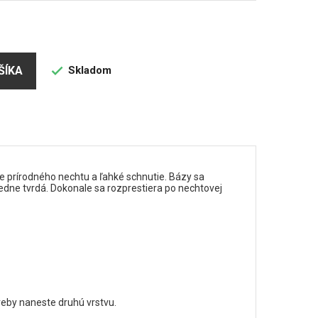
Skladom
ŠÍKA

e prírodného nechtu a ľahké schnutie. Bázy sa
redne tvrdá. Dokonale sa rozprestiera po nechtovej
eby naneste druhú vrstvu.