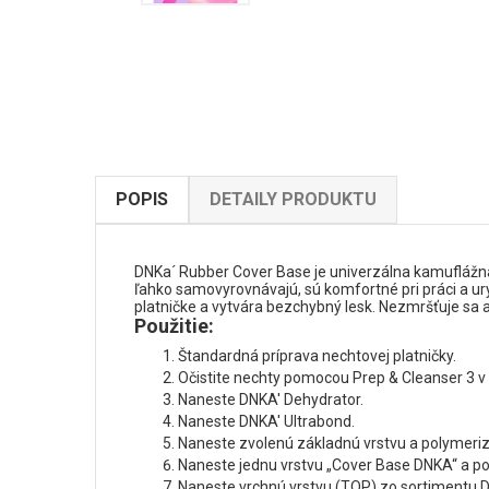
POPIS
DETAILY PRODUKTU
DNKa´ Rubber Cover Base je univerzálna kamuflážna
ľahko samovyrovnávajú, sú komfortné pri práci a urý
platničke a vytvára bezchybný lesk. Nezmršťuje sa 
Použitie:
Štandardná príprava nechtovej platničky.
Očistite nechty pomocou Prep & Cleanser 3 v 
Naneste DNKA' Dehydrator.
Naneste DNKA' Ultrabond.
Naneste zvolenú základnú vrstvu a polymeri
Naneste jednu vrstvu „Cover Base DNKA“ a p
Naneste vrchnú vrstvu (TOP) zo sortimentu D