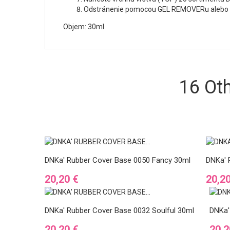
Odstránenie pomocou GEL REMOVERu alebo p
Objem: 30ml
16 Ot
DNKa' Rubber Cover Base 0050 Fancy 30ml
DNKa' 
Ár
Ár
20,20 €
20,2
DNKa' Rubber Cover Base 0032 Soulful 30ml
DNKa'
Ár
Ár
20,20 €
20,2