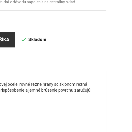
 dní z dôvodu napojenia na centrálny sklad.
Skladom
ŠÍKA

zovej ocele. rovné rezné hrany so sklonom rezná
prispôsobenie a jemné brúsenie povrchu zaručujú