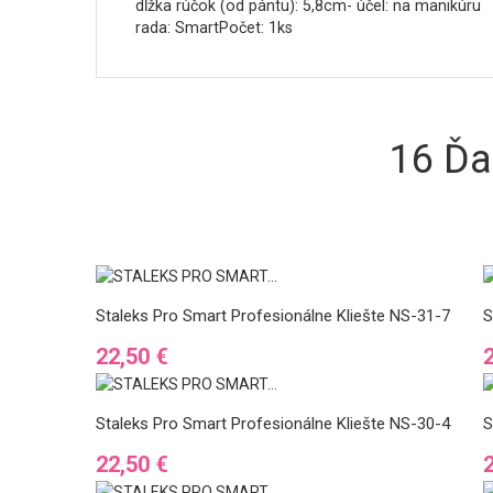
dĺžka rúčok (od pántu): 5,8cm- účel: na manikúru
rada: SmartPočet: 1ks
16 Ďa
Staleks Pro Smart Profesionálne Kliešte NS-31-7
S
Cena
22,50 €
Staleks Pro Smart Profesionálne Kliešte NS-30-4
S
Cena
22,50 €