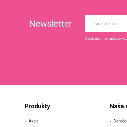
Newsletter
Odber noviniek môžete kedy
Produkty
Naša 
Akcia
Doruče