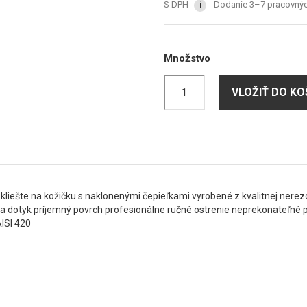
S DPH
Dodanie 3–7 pracovných
i
Množstvo
VLOŽIŤ DO KO
 kliešte na kožičku s naklonenými čepieľkami vyrobené z kvalitnej nere
na dotyk príjemný povrch profesionálne ručné ostrenie neprekonateľné 
ISI 420