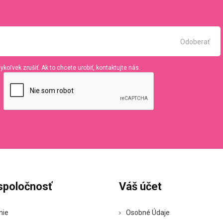
koľvek zrušiť. Ak to chcete urobiť, kontaktujte nás.
spoločnosť
Váš účet
nie
Osobné Údaje