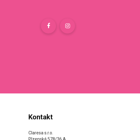
Kontakt
Claresa s.r.o.
Plzenská 578/36 A