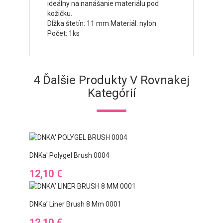
ideálny na nanášanie materiálu pod
kožičku.
Dĺžka štetín: 11 mm Materiál: nylon
Počet: 1ks
4 Ďalšie Produkty V Rovnakej
Kategórií
DNKa' Polygel Brush 0004
Cena
12,10 €
DNKa’ Liner Brush 8 Mm 0001
Cena
12,10 €