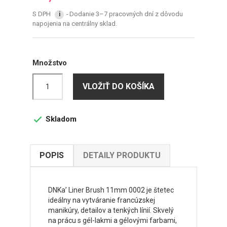
S DPH
Dodanie 3–7 pracovných dní z dôvodu
i
napojenia na centrálny sklad.
Množstvo
VLOŽIŤ DO KOŠÍKA
Skladom

POPIS
DETAILY PRODUKTU
DNKa’ Liner Brush 11mm 0002 je štetec
ideálny na vytváranie francúzskej
manikúry, detailov a tenkých línií. Skvelý
na prácu s gél-lakmi a gélovými farbami,