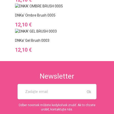
DNKa' Ombre Brush 0005
Cena
12,10 €
DNKa’ Gel Brush 0003
Cena
12,10 €
Newsletter
Odber noviniek môžete kedykoľvek zrušiť. Ak to chcete
urobiť, kontaktujte nás.